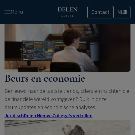
Overslaan
Menu
Contact
NL
en
CH
naar
de
inhoud
gaan
Beurs en economie
Benieuwd naar de laatste trends, cijfers en inzichten die
de financiële wereld vormgeven?
Duik in onze
beursupdates
en
economische
analyses.
Juridisch
Delen Nieuws
Collega's vertellen