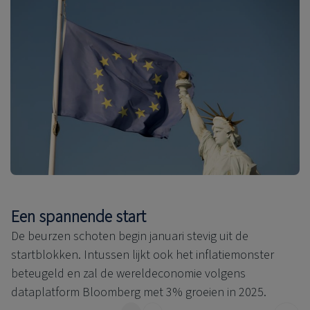
Een spannende start
De beurzen schoten begin januari stevig uit de
startblokken. Intussen lijkt ook het inflatiemonster
beteugeld en zal de wereldeconomie volgens
dataplatform Bloomberg met 3% groeien in 2025.