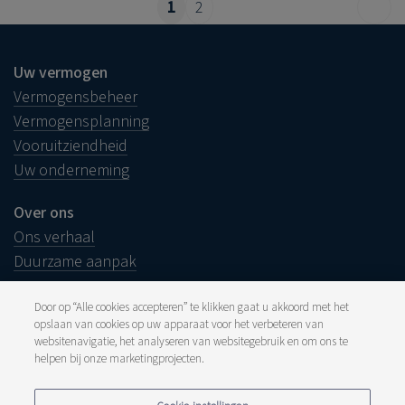
1
2
Uw vermogen
Vermogensbeheer
Vermogensplanning
Vooruitziendheid
Uw onderneming
Over ons
Ons verhaal
Duurzame aanpak
Door op “Alle cookies accepteren” te klikken gaat u akkoord met het
opslaan van cookies op uw apparaat voor het verbeteren van
websitenavigatie, het analyseren van websitegebruik en om ons te
Juridische info
helpen bij onze marketingprojecten.
Disclaimer
Klacht
Pers en media