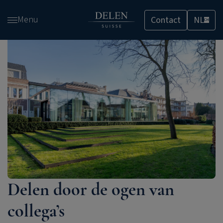
Overslaan
Menu
Contact
NL
en
CH
naar
de
inhoud
gaan
Delen door de ogen van
collega’s