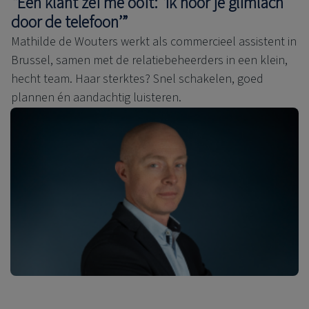
“Een klant zei me ooit: ‘Ik hoor je glimlach
door de telefoon’”
Mathilde de Wouters werkt als commercieel assistent in
Brussel, samen met de relatiebeheerders in een klein,
hecht team. Haar sterktes? Snel schakelen, goed
plannen én aandachtig luisteren.