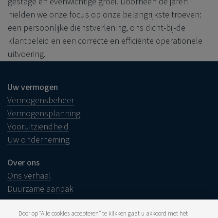
gestage en evenwichtige groei. Doorheen de jaren
hielden we onze focus op onze belangrijkste troeven:
een persoonlijke dienstverlening, ons dicht-bij-de
klantbeleid en een correcte en efficiënte operationele
uitvoering.
Uw vermogen
Vermogensbeheer
Vermogensplanning
Vooruitziendheid
Uw onderneming
Over ons
Ons verhaal
Duurzame aanpak
Door op “Alle cookies accepteren” te klikken gaat u akkoord met het