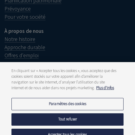
Planification patrimoniale
Prévoyance
Pour votre société
À propos de nous
Notre histoire
Approche durable
Offres d'emploi
En cliquant sur « Accepter tous les cookies », vous acceptez que des
cookies soient stockés sur votre appareil afin d’améliorer la
navigation sur le site Internet, d'analyser l’utilisation du site
Informations juridiques
Internet et de nous aider dans nos projets marketing.
Plus d'infos
Disclaimer
Plainte
Presse et média
Paramètres des cookies
Publications
Tarifs
Déclarations de confidentialité
Tout refuser
Politique de cookies
Signaler une fraude
Accepter tous les cookies