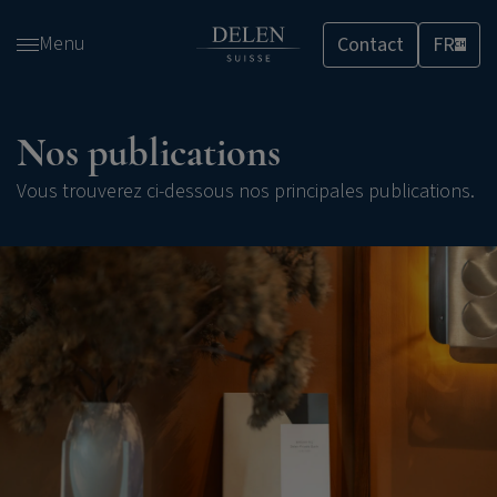
Passer
Menu
Contact
FR
et
CH
accéder
au
contenu
Nos publications
Vous trouverez ci-dessous nos principales publications.