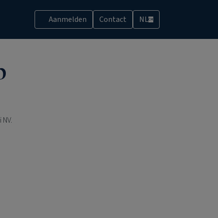
Aanmelden
Contact
NL
CH
p
 NV.