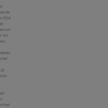
et
mee de
in 2016
 de
team om
’ tot
hen,
 advies
s het
018
ruim
het
an
mt het