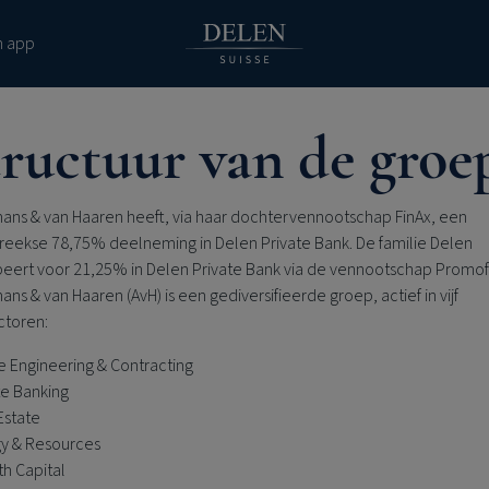
n app
ructuur van de groe
ans & van Haaren heeft, via haar dochtervennootschap FinAx, een
treekse 78,75% deelneming in
Delen Private Bank
. De familie Delen
peert voor 21,25% in
Delen Private Bank
via de vennootschap Promofi
ns & van Haaren (AvH) is een gediversifieerde groep, actief in vijf
ctoren:
e Engineering & Contracting
te Banking
Estate
y & Resources
h Capital