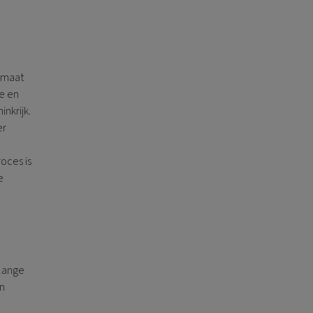
 maat
te en
nkrijk.
er
oces is
e
 lange
en