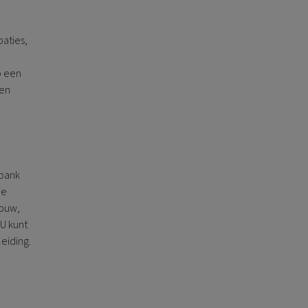
paties,
p een
een
sbank
je
bouw,
U kunt
eiding.