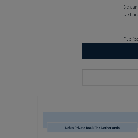
De aan
op Euro
Public