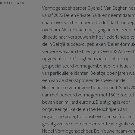
Vermogensbeheerder Oyens & Van Eeghen he
vanaf 2022
Delen Private Bank
en neemt daar
naam over van het moederbedrijf dat haar beg
overnam. Met de naamswijziging onderstreept
directie haar vertrouwen in het Nederlandse 
de in België succesvol gebleken ‘Delen-formule
verdere wasdom te brengen. Oyens & Van Eeg
opgericht in 1797, legt zich succesvol toe op
gespecialiseerd vermogensbeheer en fiduciair
van particuliere klanten. De afgelopen jaren wa
een van de sterkst groeiende spelers in de
Nederlandse vermogensbeheermarkt. Sinds 2
nam het beheerd vermogen met 150% toe tot 
boven één miljard euro nu. Die stijging is voor
ongeveer gelijke delen toe te schrijven aan
organische groei, het positieve beurseffect en 
gevolg van de overname en vlotte integratie v
Nobel Vermogensbeheer. De nieuwe naam vor