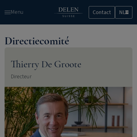
Overslaan
Menu
Contact
NL
en
CH
naar
de
inhoud
Directiecomité
gaan
Thierry De Groote
Directeur