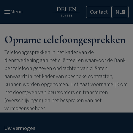
Overslaan
Menu
Contact
NL
en
CH
naar
de
inhoud
Opname telefoongesprekken
gaan
Telefoongesprekken in het kader van de
dienstverlening aan het cliënteel en waarvoor de Bank
per telefoon gegeven opdrachten van cliënten
aanvaardt in het kader van specifieke contracten,
kunnen worden opgenomen. Het gaat voornamelijk om
het doorgeven van beursorders en transferten
(overschrijvingen) en het bespreken van het
vermogensbeheer.
Uw vermogen