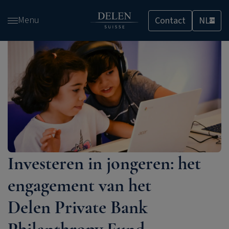
Overslaan
Menu
Contact
NL
en
CH
naar
de
inhoud
gaan
Investeren in jongeren: het
engagement van het
Delen Private Bank