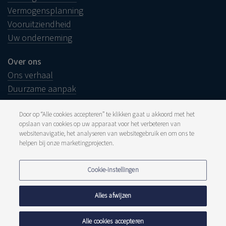
Vermogensplanning
Vooruitziendheid
Uw onderneming
Over ons
Ons verhaal
Duurzame aanpak
Door op “Alle cookies accepteren” te klikken gaat u akkoord met het
opslaan van cookies op uw apparaat voor het verbeteren van
websitenavigatie, het analyseren van websitegebruik en om ons te
Juridische info
helpen bij onze marketingprojecten.
Disclaimer
Klacht
Pers en media
Cookie-instellingen
Publicaties
Tarieven
Privacyverklaring
Alles afwijzen
Cookiebeleid
Meldpunt fraude
Alle cookies accepteren
© 2026 Delen Suisse