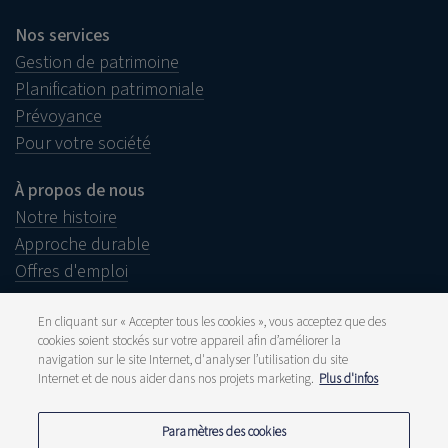
Nos services
Gestion de patrimoine
Planification patrimoniale
Prévoyance
Pour votre société
À propos de nous
Notre histoire
Approche durable
Offres d'emploi
En cliquant sur « Accepter tous les cookies », vous acceptez que des
cookies soient stockés sur votre appareil afin d’améliorer la
navigation sur le site Internet, d'analyser l’utilisation du site
Informations juridiques
Internet et de nous aider dans nos projets marketing.
Plus d'infos
Disclaimer
Plainte
Presse et média
Paramètres des cookies
Publications