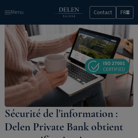
Passer
Menu
Contact
FR
et
CH
accéder
au
contenu
Sécurité de l'information :
Delen Private Bank
obtient