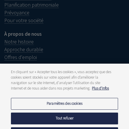
Planification patrimoniale
Prévoyance
Pour votre société
À propos de nous
Notre histoire
Approche durable
Offres d'emploi
En cliquant sur « Accepter tous les cookies », vous acceptez que des
cookies soient stockés sur votre appareil afin d’améliorer la
navigation sur le site Internet, d'analyser l’utilisation du site
Informations juridiques
Internet et de nous aider dans nos projets marketing.
Plus d'infos
Disclaimer
Plainte
Presse et média
Paramètres des cookies
Publications
Tarifs
Déclarations de confidentialité
Tout refuser
Politique de cookies
Signaler une fraude