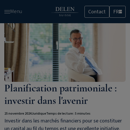
Passer
Menu
Contact
FR
et
CH
accéder
au
contenu
Planification patrimoniale :
investir dans l'avenir
25 novembre 2024
Juridique
Temps de lecture : 5 minutes
Investir dans les marchés financiers pour se constituer
un capital au fil du temps est une excellente initiative.