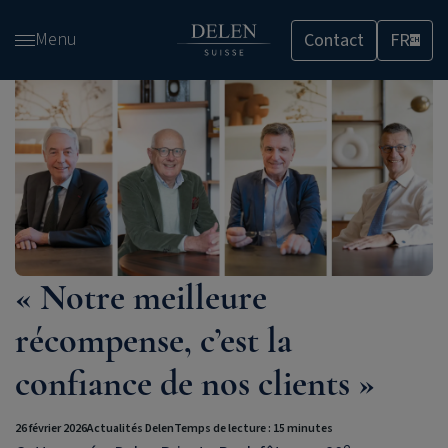
Passer
Menu
Contact
FR
et
CH
accéder
au
contenu
« Notre meilleure
récompense, c’est la
confiance de nos clients »
26 février 2026
Actualités Delen
Temps de lecture : 15 minutes
e