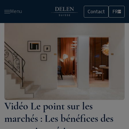
Passer
Menu
Contact
FR
et
CH
accéder
au
contenu
Vidéo Le point sur les
marchés : Les bénéfices des