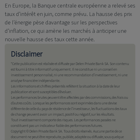
En Europe, la Banque centrale européenne a relevé ses
taux d’intérêt en juin, comme prévu. La hausse des prix
de l’énergie pèse davantage sur les perspectives
d’inflation, ce qui amène les marchés à anticiper une
nouvelle hausse des taux cette année.
Disclaimer
“Cette publication est réalisée et diffusée par
Delen Private Bank
SA. Son contenu
est fourni à titre informatif uniquement. Il ne constitue ni un conseil en
investissement personnalisé, ni une recommandation d’investissement, ni une
analyse financière indépendante.
Les informations et chiffres présentés reflètent la situation à la date de leur
publication et sont susceptibles d’évoluer.
Les performances brutes peuvent être affectées par des commissions, des frais ou
d’autres coûts. Lorsque les performances sont exprimées dans une devise
différente de celle du pays de résidence de l’investisseur, les fluctuations des taux
de change peuvent avoir un impact, positif ou négatif, sur les résultats.
Tout investissement comporte des risques. Les performances passées ne
constituent pas un indicateur fiable des performances futures.
Copyright ©
Delen Private Bank
SA.
Tous droits réservés. Aucune partie de ce
document ne peut être reproduite, publiée, adaptée ou diffusée, sous quelque