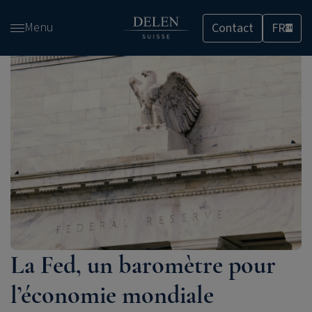
Passer
Menu
Contact
FR
et
CH
accéder
au
contenu
La Fed, un baromètre pour
l’économie mondiale