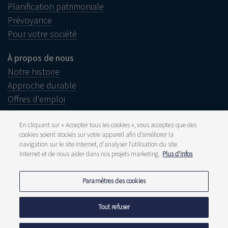
Planification patrimoniale
Prévoyance
Pour votre société
À propos de nous
Notre histoire
Approche durable
Offres d'emploi
En cliquant sur « Accepter tous les cookies », vous acceptez que des
cookies soient stockés sur votre appareil afin d’améliorer la
navigation sur le site Internet, d'analyser l’utilisation du site
Informations juridiques
Internet et de nous aider dans nos projets marketing.
Plus d'infos
Disclaimer
Plainte
Presse et média
Paramètres des cookies
Publications
Tarifs
Déclarations de confidentialité
Tout refuser
Politique de cookies
Signaler une fraude