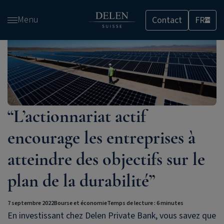
Passer
Menu
Contact
FR
et
CH
accéder
au
contenu
“L’actionnariat actif
encourage les entreprises à
atteindre des objectifs sur le
plan de la durabilité”
7 septembre 2022
Bourse et économie
Temps de lecture : 6 minutes
En investissant chez
Delen Private Bank
, vous savez que