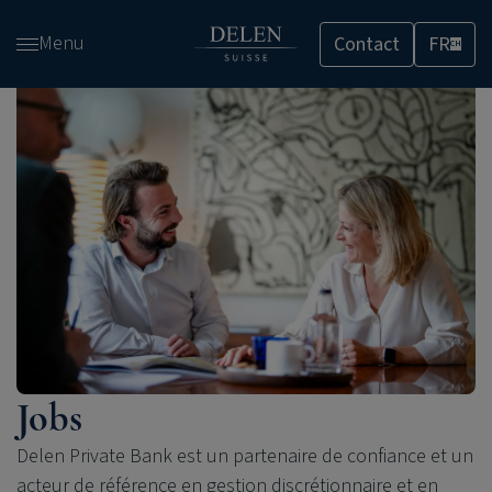
Passer
Menu
Contact
FR
et
CH
accéder
au
contenu
Jobs
Delen Private Bank est un partenaire de confiance et un
acteur de référence en gestion discrétionnaire et en