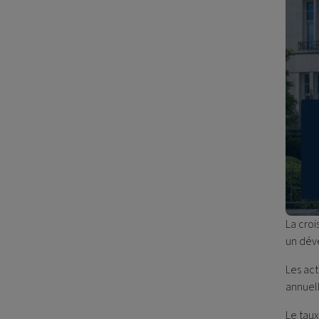
La croi
un dév
Les act
annuel
Le tau