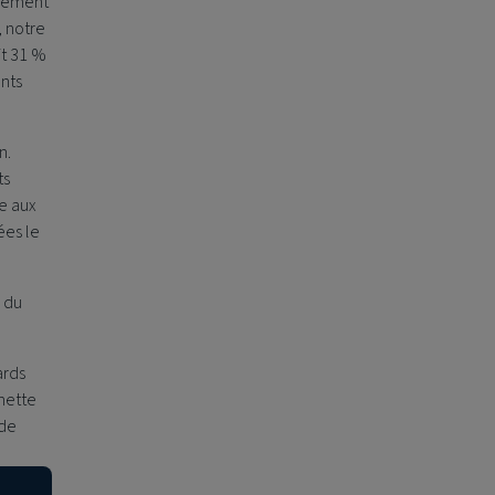
nnement
, notre
it 31 %
ents
n.
ts
e aux
ées le
e du
ards
nette
 de