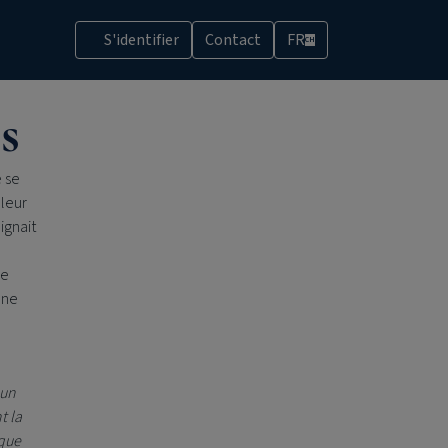
S'identifier
Contact
FR
CH
s
 se
 leur
ignait
re
une
 un
t la
ique