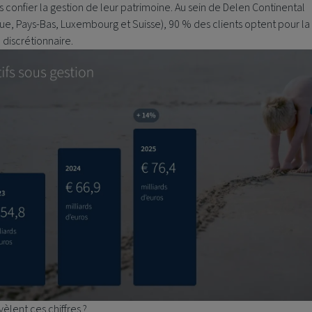
 confier la gestion de leur patrimoine. Au sein de Delen Continental
ue, Pays-Bas, Luxembourg et Suisse), 90 % des clients optent pour la
 discrétionnaire.
èlent ces chiffres ?