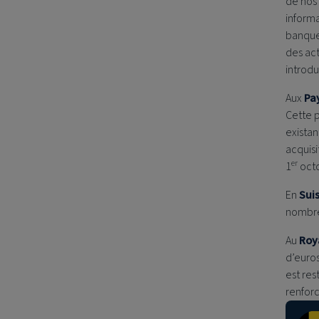
de nos
informa
banque 
des act
introdu
Aux
Pa
Cette 
exista
acquis
er
1
oct
En
Sui
nombre 
Au
Roy
d’euros
est res
renforc