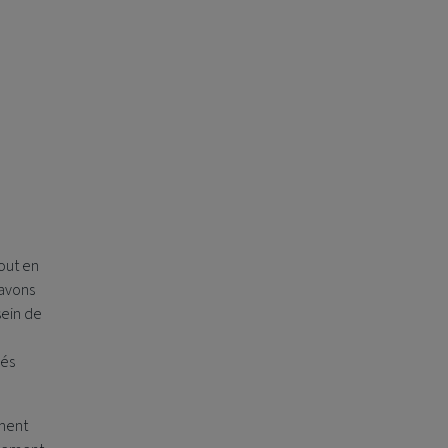
a
tout en
 avons
sein de
rés
ement