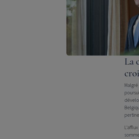
La 
cro
Malgré 
poursui
dévelo
Belgiqu
pertine
L’afflu
sommes 