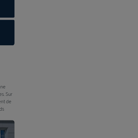
une
es. Sur
ent de
rds