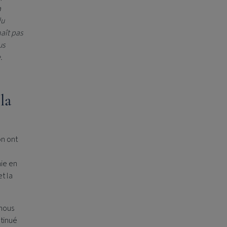
a
du
naît pas
us
e.
la
on ont
ie en
t la
 nous
ntinué