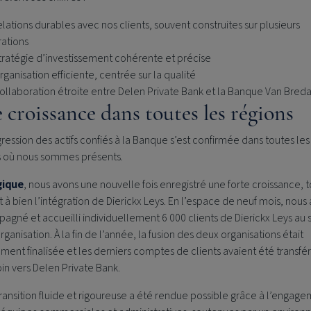
elations durables avec nos clients, souvent construites sur plusieurs
ations
tratégie d’investissement cohérente et précise
rganisation efficiente, centrée sur la qualité
ollaboration étroite entre
Delen Private Bank
et la Banque Van Bred
 croissance dans toutes les régions
ression des actifs confiés à la Banque s’est confirmée dans toutes les
s où nous sommes présents.
gique
, nous avons une nouvelle fois enregistré une forte croissance, 
à bien l’intégration de Dierickx Leys. En l’espace de neuf mois, nous
gné et accueilli individuellement 6 000 clients de Dierickx Leys au 
rganisation. À la fin de l’année, la fusion des deux organisations était
ment finalisée et les derniers comptes de clients avaient été transfé
in vers
Delen Private Bank
.
ransition fluide et rigoureuse a été rendue possible grâce à l’engag