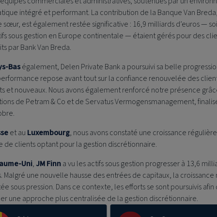
 équipes commerciales et administratives, soutenues par un enviro
tique intégré et performant. La contribution de la Banque Van Breda
sœur, est également restée significative : 16,9 milliards d’euros — so
ifs sous gestion en Europe continentale — étaient gérés pour des cli
its par Bank Van Breda.
ys-Bas
également,
Delen Private Bank
a poursuivi sa belle progressio
performance repose avant tout sur la confiance renouvelée des clien
nts et nouveaux. Nous avons également renforcé notre présence grâc
itions de Petram & Co et de Servatus Vermogensmanagement, finalis
obre.
sse
et au
Luxembourg
, nous avons constaté une croissance régulièr
de clients optant pour la gestion discrétionnaire.
aume-Uni
,
JM Finn
a vu les actifs sous gestion progresser à 13,6 milli
. Malgré une nouvelle hausse des entrées de capitaux, la croissance 
tée sous pression. Dans ce contexte, les efforts se sont poursuivis afin
er une approche plus centralisée de la gestion discrétionnaire.