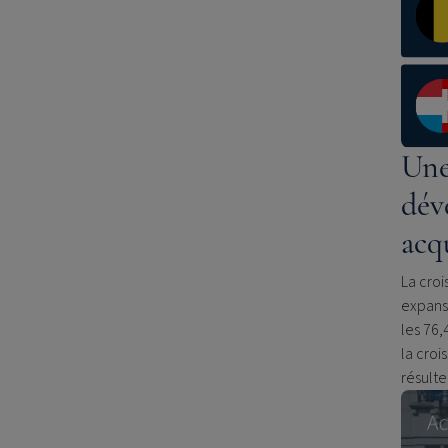
Une
dév
acq
La croi
expansi
les 76,
la croi
résulte