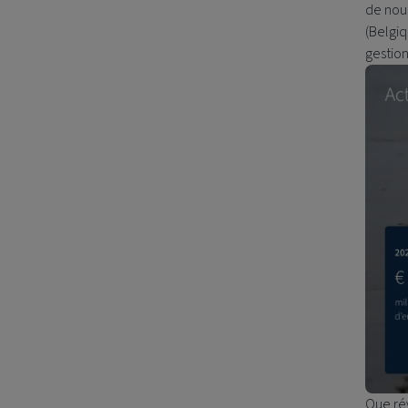
de nous
(Belgiq
gestion
Que rév