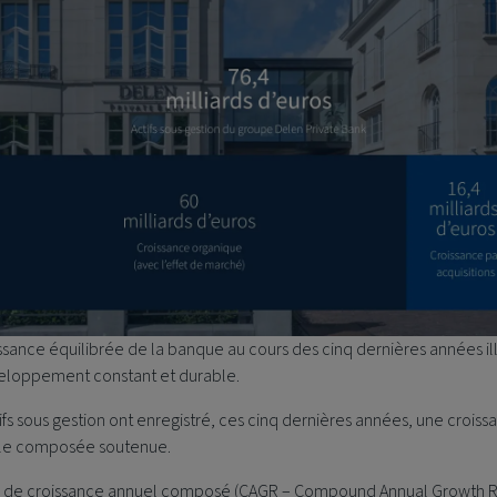
ssance équilibrée de la banque au cours des cinq dernières années il
eloppement constant et durable.
ifs sous gestion ont enregistré, ces cinq dernières années, une croiss
le composée soutenue.
x de croissance annuel composé (CAGR – Compound Annual Growth R