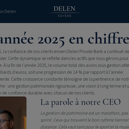
ion Delen
année 2025 en chiffre
, la confiance de nos clients envers
Delen Private Bank
a continué de
der. Cette dynamique se reflète dans les actifs que nous gérons pour
 À la fin de l’année 2025, le volume total des avoirs sous gestion atte
lliards d’euros, soit une progression de 14 % par rapport à l’année
ente. Cette croissance constante témoigne de la pertinence de not
e : une gestion patrimoniale rigoureuse, une vision à long terme et 
n de confiance durable avec chacun de nos clients.
La parole à notre CEO
La gestion de patrimoine est un marathon, pas
sprint. Ceux qui trouvent le bon rythme tiennen
distance. Cela vaut tant pour le sport et la mus