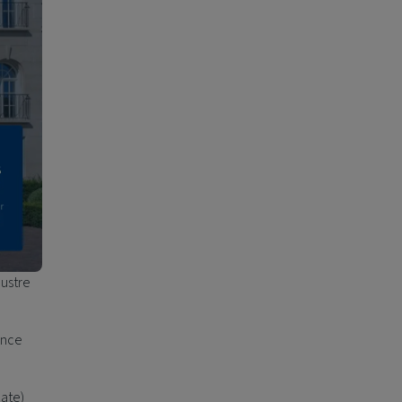
lustre
ance
ate)