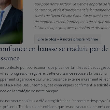
que pour notre secteur. Le rythme apporte de l
constance, et c’est précisément le fondement 
succès de
Delen Private Bank
. Car le succès ne 
de moments exceptionnels, mais de ce que no
faisons chaque jour, avec précision et disciplin
Lire le blog – À notre propre rythme
confiance en hausse se traduit par de 
issance
un contexte politico-économique plus incertain, les actifs sous gesti
vi leur progression régulière. Cette croissance repose à la fois sur un
ppement organique et sur une croissance externe mûrement réfléch
e et aux Pays-Bas. Ensemble, ces dynamiques confirment la solidité e
nce de la stratégie de notre banque.
x de nouveaux capitaux a été enregistré dans l’ensemble des pays où
présents. Tant les clients existants que les nouveaux clients ont co