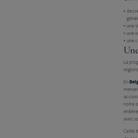
des r
génér
une s
une o
une c
Une
La prog
région
En
Bel
menant 
accompa
notre o
entière
avec so
Cette t