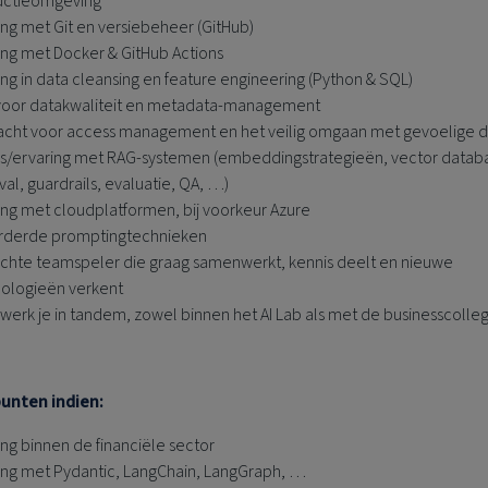
uctieomgeving
ing met Git en versiebeheer (GitHub)
ing met Docker & GitHub Actions
ing in data cleansing en feature engineering (Python & SQL)
oor datakwaliteit en metadata‑management
cht voor access management en het veilig omgaan met gevoelige d
s/ervaring met RAG‑systemen (embeddingstrategieën, vector datab
eval, guardrails, evaluatie, QA, …)
ing met cloudplatformen, bij voorkeur Azure
rderde promptingtechnieken
chte teamspeler die graag samenwerkt, kennis deelt en nieuwe
ologieën verkent
t werk je in tandem, zowel binnen het AI Lab als met de businesscolleg
punten indien:
ing binnen de financiële sector
ing met Pydantic, LangChain, LangGraph, …