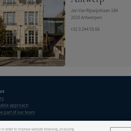
Jan Van Rijswijcklaan 184
2020 Antwerpen
+32 3 244 55 66
us
ry
nable approach
 part of our team
ce in order to improve website browsing, analysing