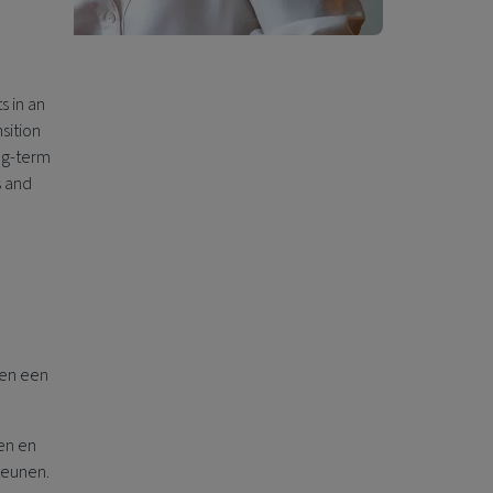
s in an
sition
ong-term
s and
 en een
sen en
teunen.