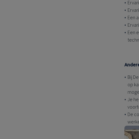
Ervar
Ervar
Een a
Ervar
Een e
techn
Ander
Bij
De
op ka
mogel
Je he
voort
De co
werke