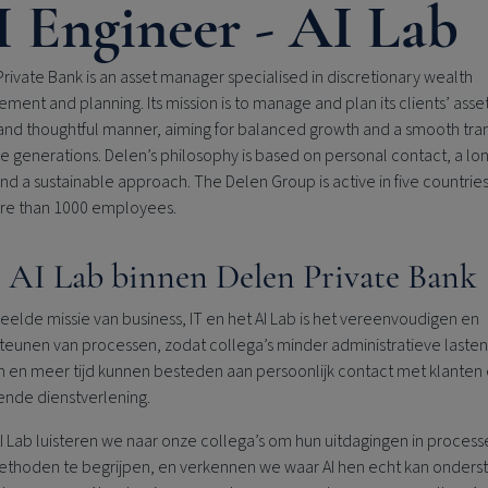
 Engineer - AI Lab
rivate Bank is an asset manager specialised in discretionary wealth
ent and planning. Its mission is to manage and plan its clients’ asset
and thoughtful manner, aiming for balanced growth and a smooth tran
re generations. Delen’s philosophy is based on personal contact, a l
and a sustainable approach. The Delen Group is active in five countrie
re than 1000 employees.
 AI Lab binnen
Delen Private Bank
elde missie van business, IT en het AI Lab is het vereenvoudigen en
teunen van processen, zodat collega’s minder administratieve lasten
n en meer tijd kunnen besteden aan persoonlijk contact met klanten
ende dienstverlening.
AI Lab luisteren we naar onze collega’s om hun uitdagingen in proces
thoden te begrijpen, en verkennen we waar AI hen echt kan onders