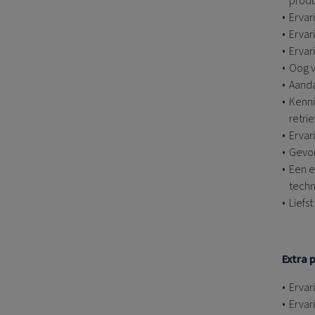
prod
Ervar
Ervar
Ervar
Oog v
Aanda
Kenni
retri
Ervar
Gevo
Een e
techn
Liefs
Extra 
Ervar
Ervar