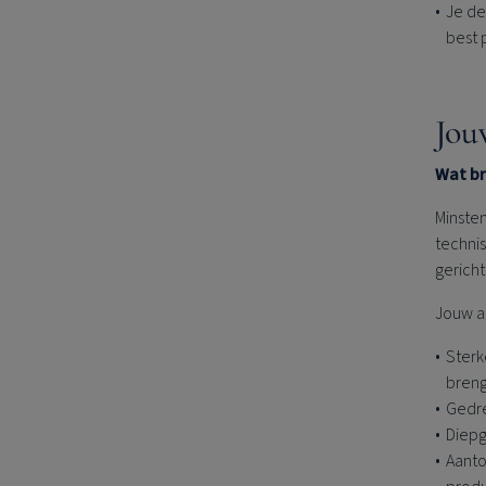
Je de
best 
Jou
Wat br
Minsten
techni
gericht
Jouw a
Sterk
breng
Gedre
Diepg
Aanto