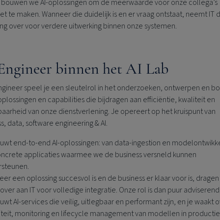
 bouwen we AI‑oplossingen om de meerwaarde voor onze collega’s
t te maken. Wanneer die duidelijk is en er vraag ontstaat, neemt IT 
ing over voor verdere uitwerking binnen onze systemen.
Engineer binnen het AI Lab
 Engineer speel je een sleutelrol in het onderzoeken, ontwerpen en 
oplossingen en capabilities die bijdragen aan efficiëntie, kwaliteit en
aarheid van onze dienstverlening. Je opereert op het kruispunt van
s, data, software engineering & AI.
uwt end‑to‑end AI‑oplossingen: van data‑ingestion en modelontwikk
oncrete applicaties waarmee we de business versneld kunnen
steunen.
er een oplossing succesvol is en de business er klaar voor is, drage
over aan IT voor volledige integratie. Onze rol is dan puur adviserend
uwt AI‑services die veilig, uitlegbaar en performant zijn, en je waakt 
liteit, monitoring en lifecycle management van modellen in productie