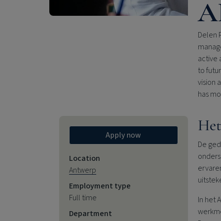
AI
Delen P
managem
active 
to futu
vision 
has mo
Het
Apply now
De gede
onders
Location
ervare
Antwerp
uitstek
Employment type
Full time
In het 
werkme
Department