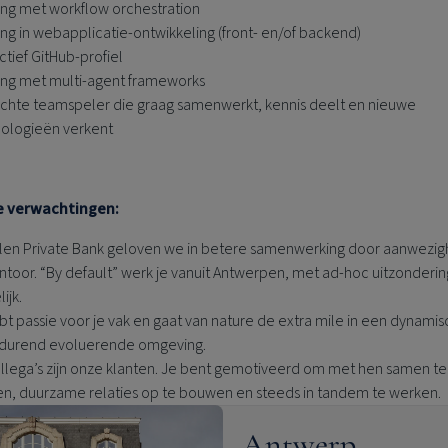
ing met workflow orchestration
ing in webapplicatie‑ontwikkeling (front‑ en/of backend)
ctief GitHub‑profiel
ing met multi‑agent frameworks
chte teamspeler die graag samenwerkt, kennis deelt en nieuwe
ologieën verkent
e verwachtingen:
len Private Bank
geloven we in betere samenwerking door aanwezig
ntoor. “By default” werk je vanuit Antwerpen, met ad‑hoc uitzonderi
ijk.
bt passie voor je vak en gaat van nature de extra mile in een dynamis
durend evoluerende omgeving.
llega’s zijn onze klanten. Je bent gemotiveerd om met hen samen te
n, duurzame relaties op te bouwen en steeds in tandem te werken.
Antwerp