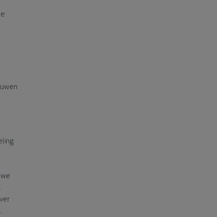
de
bouwen
eling
n we
.
over
.