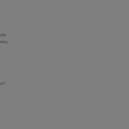
ata
ases,
a’s