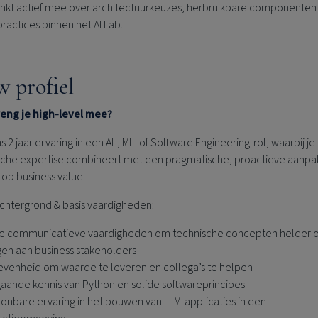
nkt actief mee over architectuurkeuzes, herbruikbare componenten
practices binnen het AI Lab.
w profiel
eng je high-level mee?
s 2 jaar ervaring in een AI-, ML- of Software Engineering‑rol, waarbij je
sche expertise combineert met een pragmatische, proactieve aanpa
 op business value.
chtergrond & basis vaardigheden:
e communicatieve vaardigheden om technische concepten helder o
en aan business stakeholders
venheid om waarde te leveren en collega’s te helpen
aande kennis van Python en solide softwareprincipes
onbare ervaring in het bouwen van LLM‑applicaties in een