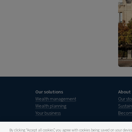
Our solutions
About 
Wealth management
Our sto
Wealth planning
Sustai
Your business
Become
By clicking “Accept all cookies”, you agree with cookies being saved on your devi