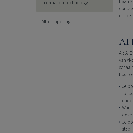
Daarna
Information Technology
concree
oploss
All job openings
AI 
Als AI
van AI‑
schaalb
busines
Je bo
tot c
onder
Wanne
deze 
Je bo
stabi